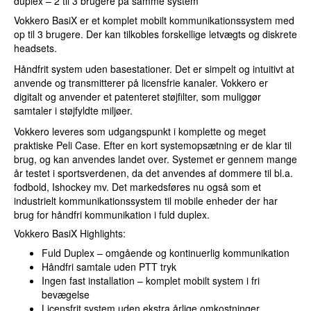
duplex – 2 til 3 brugere på samme system
Vokkero BasiX er et komplet mobilt kommunikationssystem med
op til 3 brugere. Der kan tilkobles forskellige letvægts og diskrete
headsets.
Håndfrit system uden basestationer. Det er simpelt og intuitivt at
anvende og transmitterer på licensfrie kanaler. Vokkero er
digitalt og anvender et patenteret støjfilter, som muliggør
samtaler i støjfyldte miljøer.
Vokkero leveres som udgangspunkt i komplette og meget
praktiske Peli Case. Efter en kort systemopsætning er de klar til
brug, og kan anvendes landet over. Systemet er gennem mange
år testet i sportsverdenen, da det anvendes af dommere til bl.a.
fodbold, Ishockey mv. Det markedsføres nu også som et
industrielt kommunikationssystem til mobile enheder der har
brug for håndfri kommunikation i fuld duplex.
Vokkero BasiX Highlights:
Fuld Duplex – omgående og kontinuerlig kommunikation
Håndfri samtale uden PTT tryk
Ingen fast installation – komplet mobilt system i fri
bevægelse
Licensfrit system uden ekstra årlige omkostninger