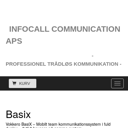
INFOCALL COMMUNICATION
APS
-
PROFESSIONEL TRÅDLØS KOMMUNIKATION -
KURV
Toggl
navig
Basix
Vokkero BasiX – Mobilt team kommunikationssystem i fuld